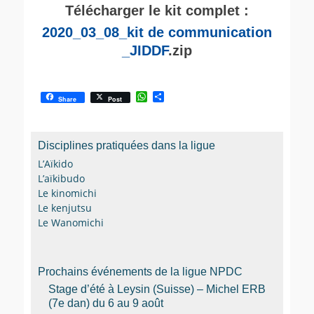
Télécharger le kit complet :
2020_03_08_kit de communication
_JIDDF
.zip
W
P
Share
Post
h
a
a
r
t
t
s
a
Disciplines pratiquées dans la ligue
A
g
p
e
L’Aïkido
p
r
L’aïkibudo
Le kinomichi
Le kenjutsu
Le Wanomichi
Prochains événements de la ligue NPDC
Stage d’été à Leysin (Suisse) – Michel ERB
(7e dan) du 6 au 9 août