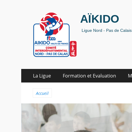
AÏKIDO
Ligue Nord - Pas de Calais 
Aller
Premier menu
La Ligue
Formation et Evaluation
M
au
contenu
Accueil