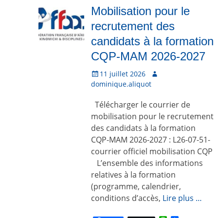
p
r
Mobilisation pour le
recrutement des
candidats à la formation
CQP-MAM 2026-2027
P
11 juillet 2026
A
o
dominique.aliquot
u
s
t
Télécharger le courrier de
t
e
é
u
mobilisation pour le recrutement
l
r
des candidats à la formation
e
CQP-MAM 2026-2027 : L26-07-51-
courrier officiel mobilisation CQP
L’ensemble des informations
relatives à la formation
(programme, calendrier,
conditions d’accès,
Lire plus …