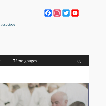
Facebook
Instagram
Twitter
YouTube
Channel
s associées
r…
Témoignages
Search