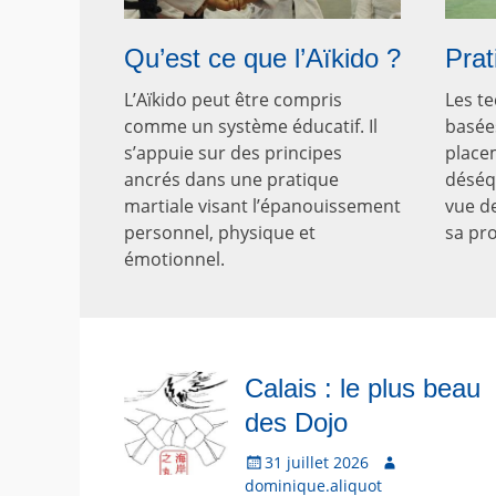
Qu’est ce que l’Aïkido ?
Prat
L’Aïkido peut être compris
Les te
comme un système éducatif. Il
basée
s’appuie sur des principes
place
ancrés dans une pratique
déséqu
martiale visant l’épanouissement
vue d
personnel, physique et
sa pro
émotionnel.
Calais : le plus beau
des Dojo
P
31 juillet 2026
A
o
dominique.aliquot
u