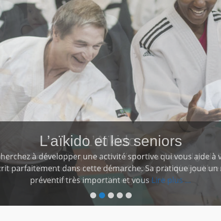
L’aïkido et les seniors
herchez à développer une activité sportive qui vous aide à
bmaster
scrit parfaitement dans cette démarche. Sa pratique joue un
préventif très important et vous
Lire plus ...
•
•
•
•
•