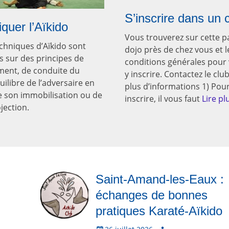
S’inscrire dans un 
iquer l’Aïkido
Vous trouverez sur cette p
chniques d’Aïkido sont
dojo près de chez vous et l
s sur des principes de
conditions générales pour
ment, de conduite du
y inscrire. Contactez le clu
ilibre de l’adversaire en
plus d’informations 1) Pou
e son immobilisation ou de
inscrire, il vous faut
Lire plu
jection.
Saint-Amand-les-Eaux :
échanges de bonnes
pratiques Karaté-Aïkido