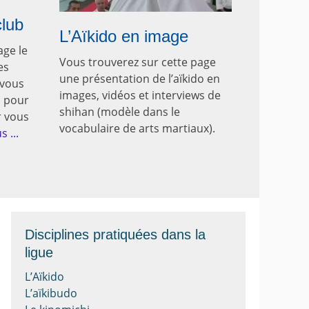
club
L’Aïkido en image
age le
Vous trouverez sur cette page
es
une présentation de l’aïkido en
 vous
images, vidéos et interviews de
b pour
shihan (modèle dans le
r vous
vocabulaire de arts martiaux).
s ...
Disciplines pratiquées dans la
ligue
L’Aïkido
L’aïkibudo