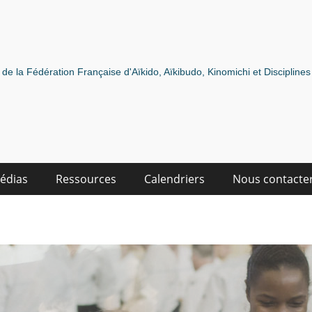
de la Fédération Française d'Aïkido, Aïkibudo, Kinomichi et Discipline
édias
Ressources
Calendriers
Nous contacte