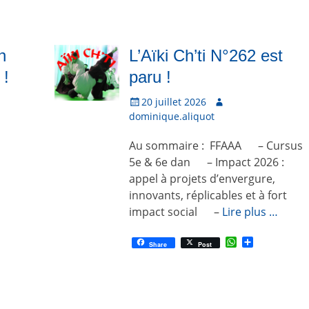
p
r
n
L’Aïki Ch’ti N°262 est
 !
paru !
P
20 juillet 2026
A
o
dominique.aliquot
u
s
t
Au sommaire : FFAAA – Cursus
t
e
é
u
5e & 6e dan – Impact 2026 :
l
r
appel à projets d’envergure,
e
innovants, réplicables et à fort
impact social –
Lire plus …
W
P
Share
Post
h
a
a
r
t
t
s
a
A
g
p
e