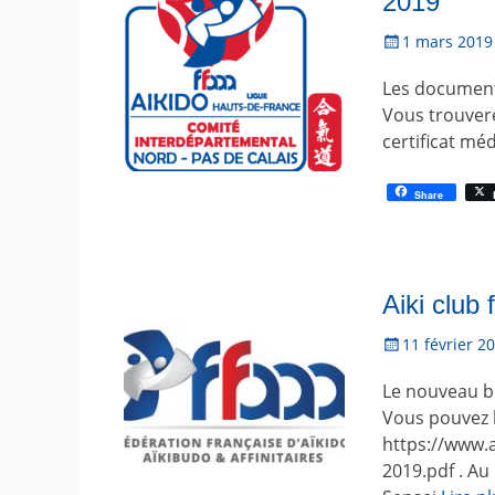
2019
P
1 mars 2019
o
Les document
s
t
Vous trouverez
é
certificat méd
l
e
Share
Aiki club 
P
11 février 2
o
Le nouveau bu
s
t
Vous pouvez l
é
https://www.a
l
2019.pdf . Au
e