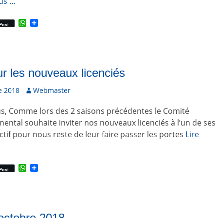
lus …
W
P
Post
h
a
a
r
t
t
s
a
A
g
p
e
r les nouveaux licenciés
p
r
e 2018
A
Webmaster
u
us, Comme lors des 2 saisons précédentes le Comité
t
e
ental souhaite inviter nos nouveaux licenciés à l’un de ses
u
ectif pour nous reste de leur faire passer les portes
Lire
r
W
P
Post
h
a
a
r
t
t
s
a
A
g
p
e
 octobre 2018