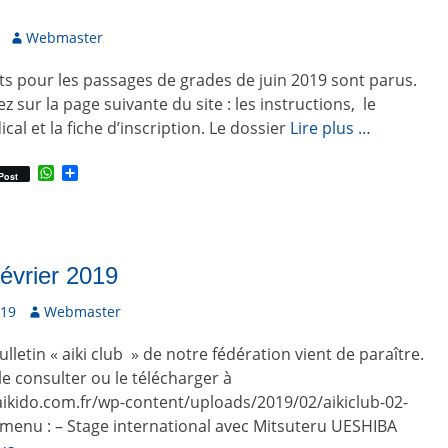
A
Webmaster
u
s pour les passages de grades de juin 2019 sont parus.
t
e
 sur la page suivante du site : les instructions, le
u
ical et la fiche d’inscription. Le dossier
Lire plus …
r
W
P
Post
h
a
a
r
t
t
s
a
A
g
p
e
février 2019
p
r
019
A
Webmaster
u
lletin « aiki club » de notre fédération vient de paraître.
t
e
e consulter ou le télécharger à
u
ikido.com.fr/wp-content/uploads/2019/02/aikiclub-02-
r
 menu : – Stage international avec Mitsuteru UESHIBA