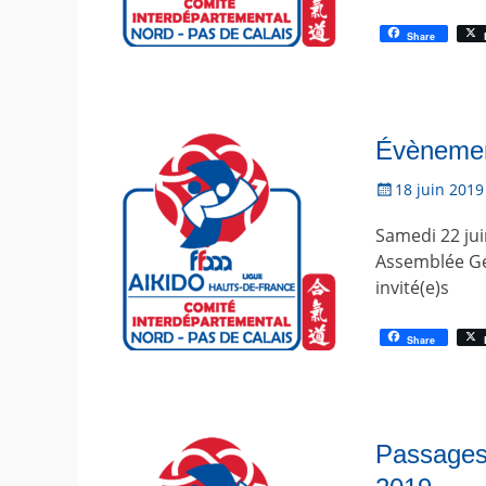
e
Share
Évènement
P
18 juin 2019
o
Samedi 22 jui
s
t
Assemblée Gén
é
invité(e)s
l
e
Share
Passages 