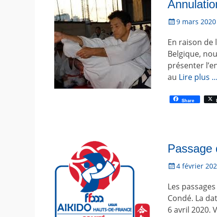
Annulatio
P
9 mars 2020
o
En raison de 
s
t
Belgique, nou
é
présenter l’e
l
au
Lire plus 
e
Share
Passage 
P
4 février 20
o
Les passages 
s
t
Condé. La dat
é
6 avril 2020.
l