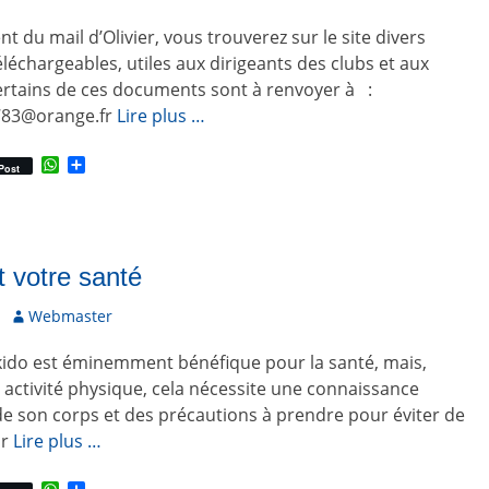
u
 du mail d’Olivier, vous trouverez sur le site divers
t
e
échargeables, utiles aux dirigeants des clubs et aux
u
ertains de ces documents sont à renvoyer à :
r
0783@orange.fr
Lire plus …
W
P
Post
h
a
a
r
t
t
s
a
A
g
p
e
t votre santé
p
r
A
Webmaster
u
ïkido est éminemment bénéfique pour la santé, mais,
t
e
ctivité physique, cela nécessite une connaissance
u
e son corps et des précautions à prendre pour éviter de
r
ur
Lire plus …