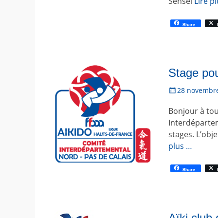
Sensei
Lire p
Share
Stage pou
P
28 novembr
o
Bonjour à to
s
t
Interdépartem
é
stages. L’obj
l
plus …
e
Share
Aïki club