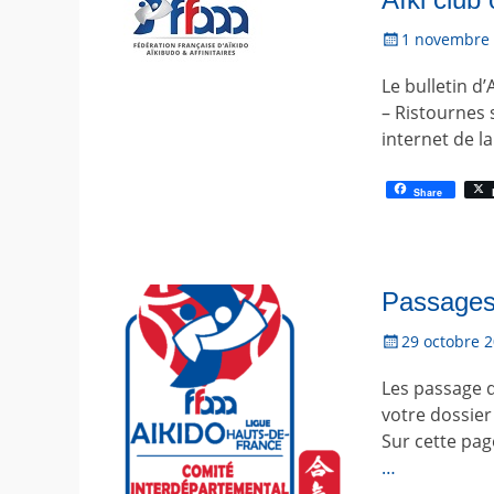
P
1 novembre
o
Le bulletin d
s
t
– Ristournes 
é
internet de l
l
e
Share
Passages
P
29 octobre 
o
Les passage d
s
t
votre dossier
é
Sur cette pag
l
…
e