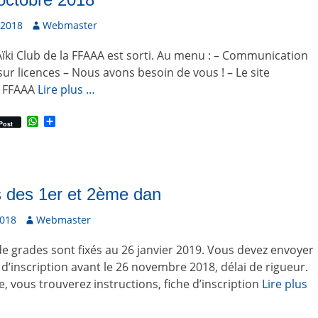
p
r
 2018
A
Webmaster
u
’Aïki Club de la FFAAA est sorti. Au menu : – Communication
t
e
sur licences – Nous avons besoin de vous ! – Le site
u
a FFAAA
Lire plus …
r
W
P
Post
h
a
a
r
t
t
s
a
A
g
p
e
 des 1er et 2ème dan
p
r
2018
A
Webmaster
u
e grades sont fixés au 26 janvier 2019. Vous devez envoyer
t
e
 d’inscription avant le 26 novembre 2018, délai de rigueur.
u
e, vous trouverez instructions, fiche d’inscription
Lire plus
r