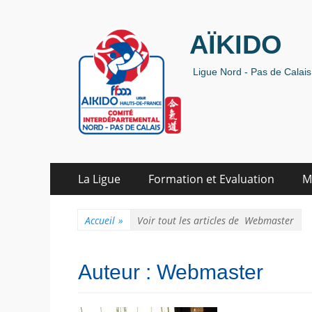
AÏKIDO
Ligue Nord - Pas de Calais 
Aller
Premier menu
La Ligue
Formation et Evaluation
M
au
contenu
Accueil
»
Voir tout les articles de
Webmaster
Auteur :
Webmaster