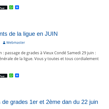
W
P
Post
h
a
a
r
t
t
s
a
A
g
p
e
s de la ligue en JUIN
p
r
A
Webmaster
u
n : passage de grades à Vieux Condé Samedi 29 juin :
t
e
érale de la ligue. Vous y toutes et tous cordialement
u
r
W
P
Post
h
a
a
r
t
t
s
a
A
g
p
e
de grades 1er et 2ème dan du 22 juin
p
r