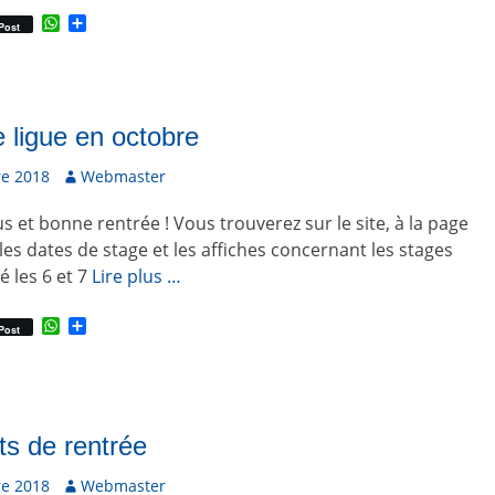
W
P
Post
h
a
a
r
t
t
s
a
A
g
p
e
 ligue en octobre
p
r
e 2018
A
Webmaster
u
s et bonne rentrée ! Vous trouverez sur le site, à la page
t
e
es dates de stage et les affiches concernant les stages
u
 les 6 et 7
Lire plus …
r
W
P
Post
h
a
a
r
t
t
s
a
A
g
p
e
s de rentrée
p
r
e 2018
A
Webmaster