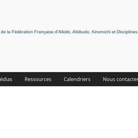
de la Fédération Française d'Aïkido, Aïkibudo, Kinomichi et Discipline
édias
Ressources
Calendriers
Nous contacte