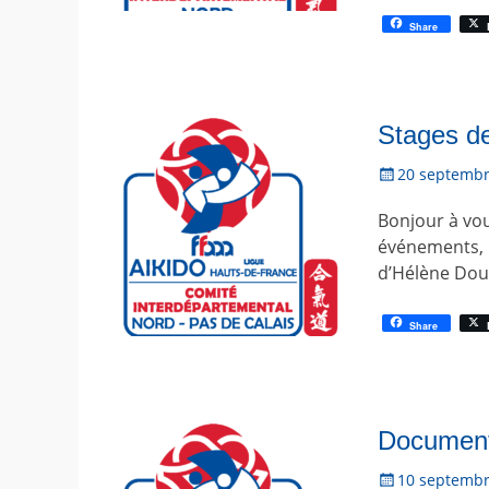
Share
Stages de
P
20 septembr
o
Bonjour à vou
s
t
événements, l
é
d’Hélène Doué
l
e
Share
Document
P
10 septembr