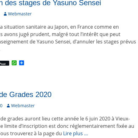
n des stages de Yasuno Sensei
A
Webmaster
u
la situation sanitaire au Japon, en France comme en
t
e
s avons jugé prudent, malgré tout l’intérêt que peut
u
nseignement de Yasuno Sensei, d’annuler les stages prévus
r
…
W
P
Post
h
a
a
r
t
t
s
a
A
g
p
e
de Grades 2020
p
r
20
A
Webmaster
u
de grades auront lieu cette année le 6 juin 2020 à Vieux-
t
e
e limite d’inscription est donc réglementairement fixée au
u
 Vous trouverez à la page du
Lire plus …
r