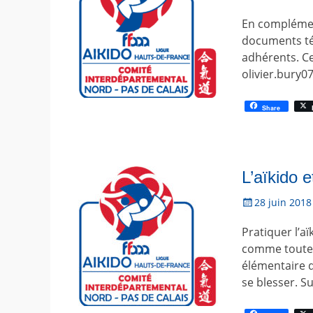
o
En complément
s
t
documents tél
é
adhérents. C
l
olivier.bury
e
Share
L’aïkido e
P
28 juin 2018
o
Pratiquer l’a
s
t
comme toute a
é
élémentaire d
l
se blesser. S
e