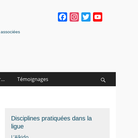
Facebook
Instagram
Twitter
YouTube
Channel
s associées
r…
Témoignages
Search
Disciplines pratiquées dans la
ligue
L’Aïkido