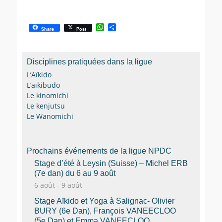
W
P
Share
Post
h
a
a
r
t
t
s
a
Disciplines pratiquées dans la ligue
A
g
p
e
L’Aïkido
p
r
L’aïkibudo
Le kinomichi
Le kenjutsu
Le Wanomichi
Prochains événements de la ligue NPDC
Stage d’été à Leysin (Suisse) – Michel ERB
(7e dan) du 6 au 9 août
6 août
-
9 août
Stage Aïkido et Yoga à Salignac- Olivier
BURY (6e Dan), François VANEECLOO
(5e Dan) et Emma VANEECLOO