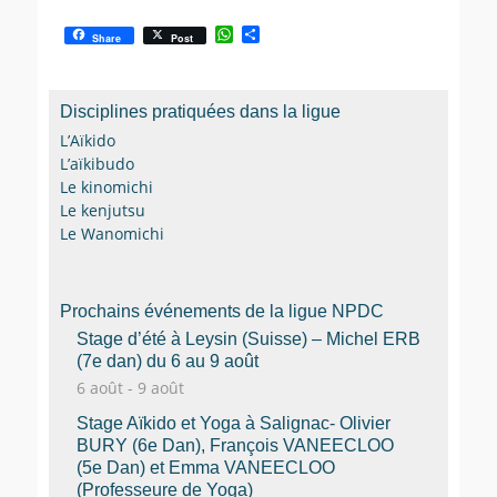
W
P
Share
Post
h
a
a
r
t
t
s
a
Disciplines pratiquées dans la ligue
A
g
p
e
L’Aïkido
p
r
L’aïkibudo
Le kinomichi
Le kenjutsu
Le Wanomichi
Prochains événements de la ligue NPDC
Stage d’été à Leysin (Suisse) – Michel ERB
(7e dan) du 6 au 9 août
6 août
-
9 août
Stage Aïkido et Yoga à Salignac- Olivier
BURY (6e Dan), François VANEECLOO
(5e Dan) et Emma VANEECLOO
(Professeure de Yoga)