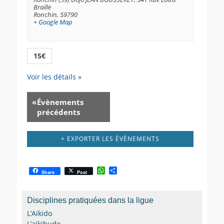
Braille
Ronchin
,
59790
+ Google Map
15€
Voir les détails »
«
Évènements
précédents
+ EXPORTER LES ÉVÈNEMENTS
W
P
Share
Post
h
a
a
r
t
t
Disciplines pratiquées dans la ligue
s
a
A
g
L’Aïkido
p
e
L’aïkibudo