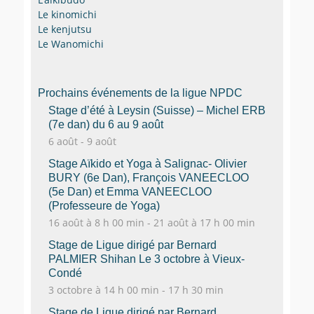
p
r
Le kinomichi
Le kenjutsu
Le Wanomichi
Prochains événements de la ligue NPDC
Stage d’été à Leysin (Suisse) – Michel ERB
(7e dan) du 6 au 9 août
6 août
-
9 août
Stage Aïkido et Yoga à Salignac- Olivier
BURY (6e Dan), François VANEECLOO
(5e Dan) et Emma VANEECLOO
(Professeure de Yoga)
16 août à 8 h 00 min
-
21 août à 17 h 00 min
Stage de Ligue dirigé par Bernard
PALMIER Shihan Le 3 octobre à Vieux-
Condé
3 octobre à 14 h 00 min
-
17 h 30 min
Stage de Ligue dirigé par Bernard