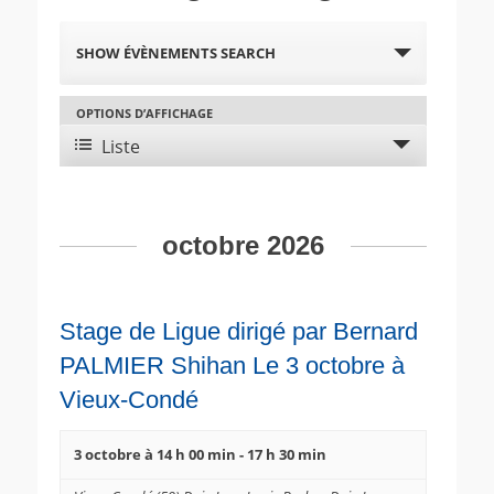
R
SHOW ÉVÈNEMENTS SEARCH
e
c
OPTIONS D’AFFICHAGE
N
h
a
Liste
e
v
r
i
c
g
h
octobre 2026
a
e
t
e
i
t
o
Stage de Ligue dirigé par Bernard
n
n
PALMIER Shihan Le 3 octobre à
d
a
e
Vieux-Condé
v
v
i
u
3 octobre à 14 h 00 min
-
17 h 30 min
g
e
a