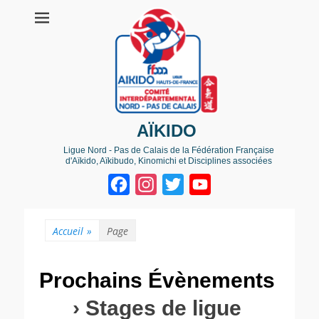
AÏKIDO
Ligue Nord - Pas de Calais de la Fédération Française
d'Aïkido, Aïkibudo, Kinomichi et Disciplines associées
Facebook
Instagram
Twitter
YouTube
Channel
Accueil
»
Page
Prochains Évènements
› Stages de ligue