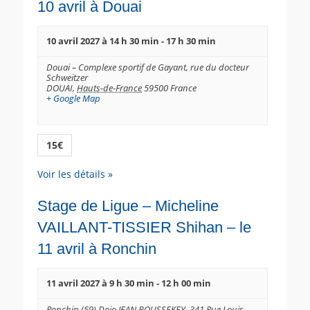
10 avril à Douai
10 avril 2027 à 14 h 30 min
-
17 h 30 min
Douai – Complexe sportif de Gayant,
rue du docteur
Schweitzer
DOUAI
,
Hauts-de-France
59500
France
+ Google Map
15€
Voir les détails »
Stage de Ligue – Micheline
VAILLANT-TISSIER Shihan – le
11 avril à Ronchin
11 avril 2027 à 9 h 30 min
-
12 h 00 min
Ronchin (59) Dojo JEAN BOUSSEKEY,
341 Rue Louis