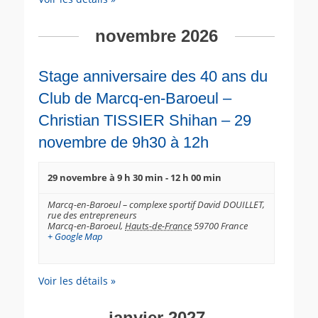
n
t
novembre 2026
s
Stage anniversaire des 40 ans du
Club de Marcq-en-Baroeul –
Christian TISSIER Shihan – 29
novembre de 9h30 à 12h
29 novembre à 9 h 30 min
-
12 h 00 min
Marcq-en-Baroeul – complexe sportif David DOUILLET,
rue des entrepreneurs
Marcq-en-Baroeul
,
Hauts-de-France
59700
France
+ Google Map
Voir les détails »
janvier 2027