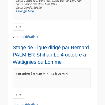
Vieux-Condé (59) Dojo Jean-Louis Borloo,
Dojo Jean-
s
Louis Borloo rue du 8 Mai 1945
t
É
Vieux Condé
,
59690
+ Google Map
i
v
è
o
n
n
15€
e
d
m
e
Voir les détails »
e
v
n
Stage de Ligue dirigé par Bernard
u
t
PALMIER Shihan Le 4 octobre à
e
s
Wattignies ou Lomme
É
v
4 octobre à 9 h 30 min
-
12 h 00 min
è
n
e
15€
m
e
Voir les détails »