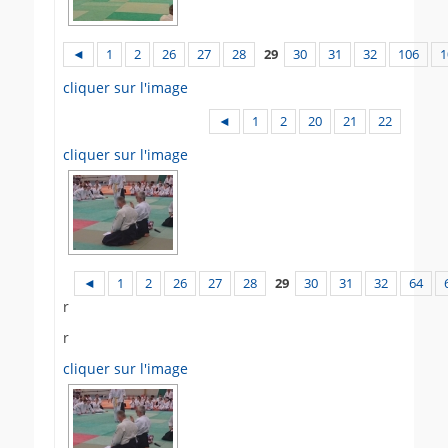
◄
1
2
26
27
28
29
30
31
32
106
1
cliquer sur l'image
◄
1
2
20
21
22
cliquer sur l'image
◄
1
2
26
27
28
29
30
31
32
64
r
r
cliquer sur l'image