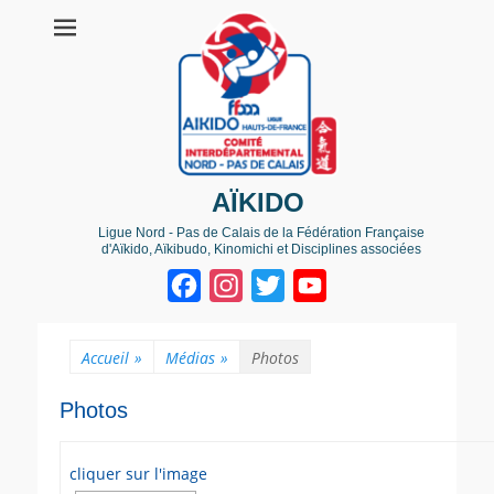
AÏKIDO
Ligue Nord - Pas de Calais de la Fédération Française
d'Aïkido, Aïkibudo, Kinomichi et Disciplines associées
Facebook
Instagram
Twitter
YouTube
Channel
Accueil
»
Médias
»
Photos
Photos
cliquer sur l'image