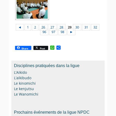
◄
1
2
26
27
28
29
30
31
32
96
97
98
►
W
P
Share
Post
h
a
a
r
t
t
s
a
Disciplines pratiquées dans la ligue
A
g
p
e
L’Aïkido
p
r
L’aïkibudo
Le kinomichi
Le kenjutsu
Le Wanomichi
Prochains événements de la ligue NPDC