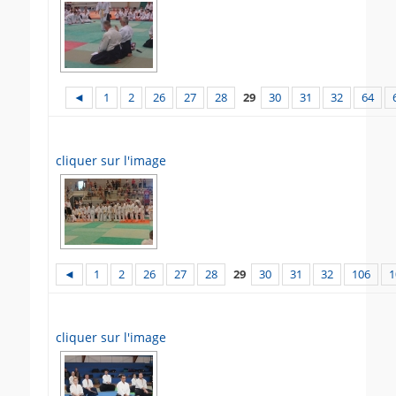
◄
1
2
26
27
28
29
30
31
32
64
cliquer sur l'image
◄
1
2
26
27
28
29
30
31
32
106
1
cliquer sur l'image