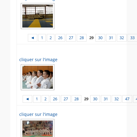
◄
1
2
26
27
28
29
30
31
32
33
cliquer sur l'image
◄
1
2
26
27
28
29
30
31
32
47
cliquer sur l'image