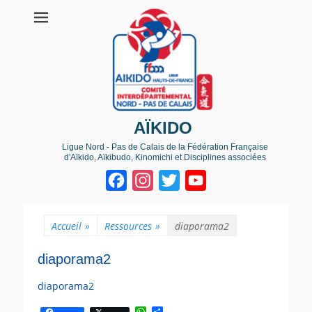
AÏKIDO
Ligue Nord - Pas de Calais de la Fédération Française
d'Aïkido, Aïkibudo, Kinomichi et Disciplines associées
Facebook
Instagram
Twitter
YouTube
Channel
Accueil
»
Ressources
»
diaporama2
diaporama2
diaporama2