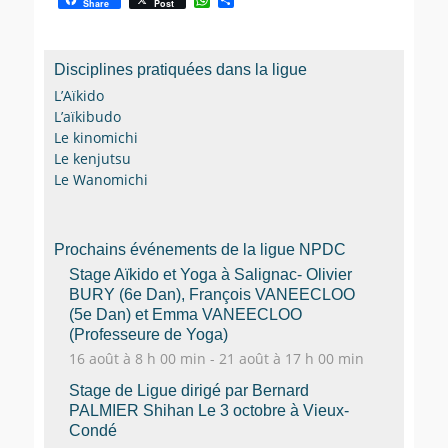
W
P
Share
Post
h
a
a
r
t
t
s
a
Disciplines pratiquées dans la ligue
A
g
p
e
L’Aïkido
p
r
L’aïkibudo
Le kinomichi
Le kenjutsu
Le Wanomichi
Prochains événements de la ligue NPDC
Stage Aïkido et Yoga à Salignac- Olivier
BURY (6e Dan), François VANEECLOO
(5e Dan) et Emma VANEECLOO
(Professeure de Yoga)
16 août à 8 h 00 min
-
21 août à 17 h 00 min
Stage de Ligue dirigé par Bernard
PALMIER Shihan Le 3 octobre à Vieux-
Condé