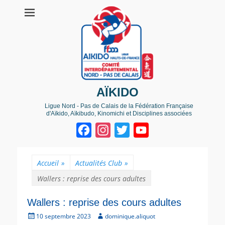
AÏKIDO
Ligue Nord - Pas de Calais de la Fédération Française
d'Aïkido, Aïkibudo, Kinomichi et Disciplines associées
Facebook
Instagram
Twitter
YouTube
Channel
Accueil
»
Actualités Club
»
Wallers : reprise des cours adultes
Wallers : reprise des cours adultes
P
A
10 septembre 2023
dominique.aliquot
o
u