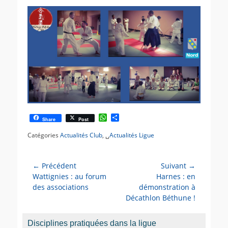
s
t
t
e
é
u
l
r
e
W
P
Share
Post
h
a
a
r
Catégories
Actualités Club
, ␣
Actualités Ligue
t
t
s
a
A
g
← Précédent
p
e
Suivant →
Navigation
p
r
Article
Wattignies : au forum
Article
Harnes : en
de
précédent :
des associations
suivant :
démonstration à
l’article
Décathlon Béthune !
Disciplines pratiquées dans la ligue