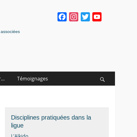
Facebook
Instagram
Twitter
YouTube
Channel
s associées
r…
Témoignages
Search
Disciplines pratiquées dans la
ligue
L’Aïkido