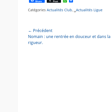
W
P
Share
Post
h
a
a
r
Catégories
Actualités Club
, ␣
Actualités Ligue
t
t
s
a
A
g
p
e
p
r
← Précédent
Navigation
Article
Nomain : une rentrée en douceur et dans la
de
précédent :
rigueur.
l’article