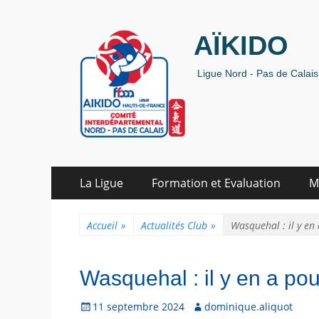
AÏKIDO
Ligue Nord - Pas de Calais 
Aller
Premier menu
La Ligue
Formation et Evaluation
M
au
contenu
Accueil
»
Actualités Club
»
Wasquehal : il y en 
Wasquehal : il y en a pour
P
11 septembre 2024
A
dominique.aliquot