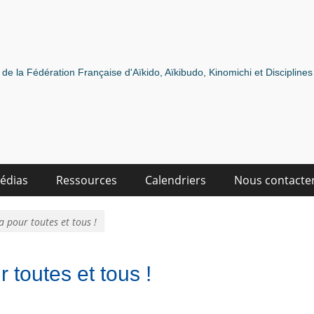
de la Fédération Française d'Aïkido, Aïkibudo, Kinomichi et Discipline
édias
Ressources
Calendriers
Nous contacte
a pour toutes et tous !
 toutes et tous !