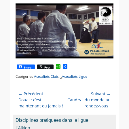
s
t
t
e
é
u
l
r
e
W
P
Share
Post
h
a
a
r
Catégories
Actualités Club
, ␣
Actualités Ligue
t
t
s
a
A
g
← Précédent
p
e
Suivant →
Navigation
p
r
Article
Douai : c’est
Article
Caudry : du monde au
de
précédent :
maintenant ou jamais !
suivant :
rendez-vous !
l’article
Disciplines pratiquées dans la ligue
L’Aïkido