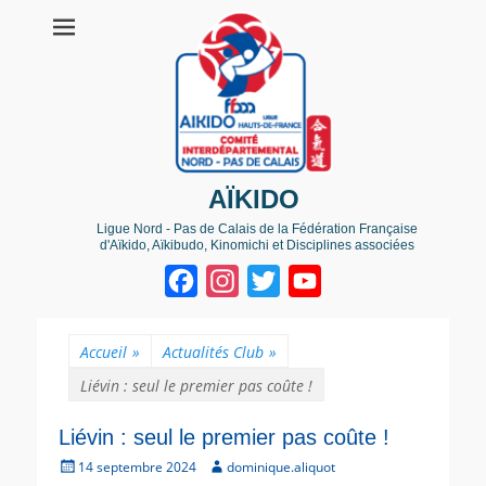
AÏKIDO
Ligue Nord - Pas de Calais de la Fédération Française
d'Aïkido, Aïkibudo, Kinomichi et Disciplines associées
Facebook
Instagram
Twitter
YouTube
Channel
Accueil
»
Actualités Club
»
Liévin : seul le premier pas coûte !
Liévin : seul le premier pas coûte !
P
A
14 septembre 2024
dominique.aliquot
o
u