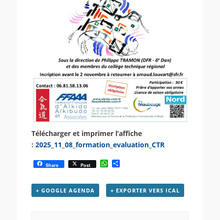
Télécharger et imprimer l’affiche
:
2025_11_08_formation_evaluation_CTR
W
P
Share
Post
h
a
a
r
t
t
+ GOOGLE AGENDA
+ EXPORTER VERS ICAL
s
a
A
g
p
e
p
r