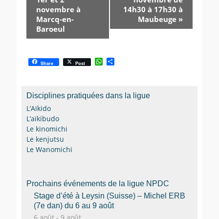
novembre à
14h30 à 17h30 à
Marcq-en-
Maubeuge
»
Baroeul
W
P
Share
Post
h
a
a
r
t
t
s
a
Disciplines pratiquées dans la ligue
A
g
p
e
L’Aïkido
p
r
L’aïkibudo
Le kinomichi
Le kenjutsu
Le Wanomichi
Prochains événements de la ligue NPDC
Stage d’été à Leysin (Suisse) – Michel ERB
(7e dan) du 6 au 9 août
6 août
-
9 août