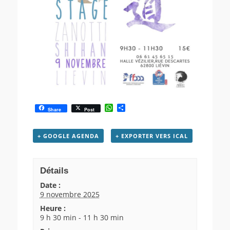
W
P
Share
Post
h
a
a
r
t
t
+ GOOGLE AGENDA
+ EXPORTER VERS ICAL
s
a
A
g
p
e
p
r
Détails
Date :
9 novembre 2025
Heure :
9 h 30 min - 11 h 30 min