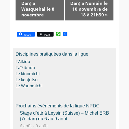
Dan) à
Dan) à Nomain le
Wasquehal le 8
10 novembre de
novembre
18 à 21h30
»
W
P
Share
Post
h
a
a
r
t
t
s
a
Disciplines pratiquées dans la ligue
A
g
p
e
L’Aïkido
p
r
L’aïkibudo
Le kinomichi
Le kenjutsu
Le Wanomichi
Prochains événements de la ligue NPDC
Stage d’été à Leysin (Suisse) – Michel ERB
(7e dan) du 6 au 9 août
6 août
-
9 août