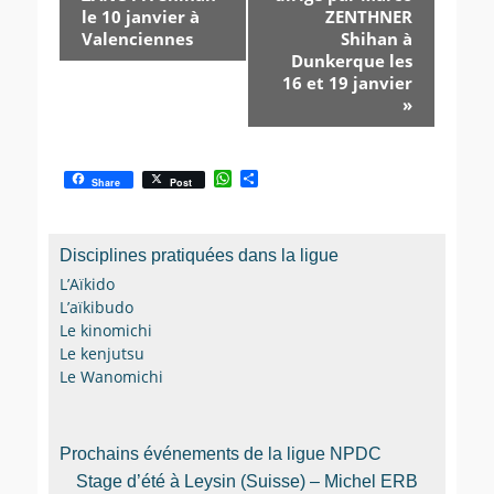
le 10 janvier à
ZENTHNER
Valenciennes
Shihan à
Dunkerque les
16 et 19 janvier
»
W
P
Share
Post
h
a
a
r
t
t
s
a
Disciplines pratiquées dans la ligue
A
g
p
e
L’Aïkido
p
r
L’aïkibudo
Le kinomichi
Le kenjutsu
Le Wanomichi
Prochains événements de la ligue NPDC
Stage d’été à Leysin (Suisse) – Michel ERB