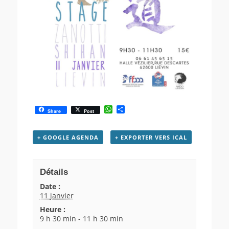
W
P
Share
Post
h
a
a
r
t
t
+ GOOGLE AGENDA
+ EXPORTER VERS ICAL
s
a
A
g
p
e
p
r
Détails
Date :
11 janvier
Heure :
9 h 30 min - 11 h 30 min