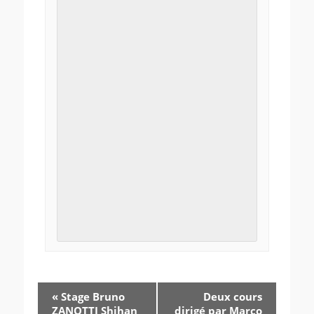
«
Stage Bruno
Deux cours
ZANOTTI Shihan
dirigé par Marco