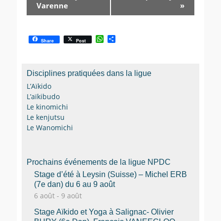
Varenne
»
W
P
Share
Post
h
a
a
r
t
t
s
a
Disciplines pratiquées dans la ligue
A
g
p
e
L’Aïkido
p
r
L’aïkibudo
Le kinomichi
Le kenjutsu
Le Wanomichi
Prochains événements de la ligue NPDC
Stage d’été à Leysin (Suisse) – Michel ERB
(7e dan) du 6 au 9 août
6 août
-
9 août
Stage Aïkido et Yoga à Salignac- Olivier