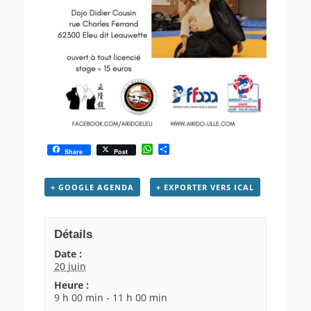
W
P
Share
Post
h
a
a
r
t
t
+ GOOGLE AGENDA
+ EXPORTER VERS ICAL
s
a
A
g
p
e
p
r
Détails
Date :
20 juin
Heure :
9 h 00 min - 11 h 00 min