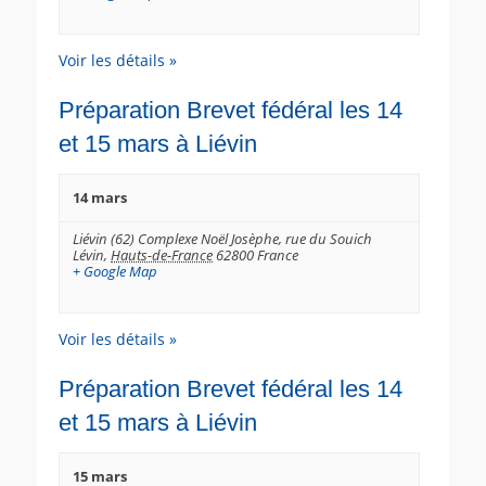
i
v
è
o
Voir les détails »
n
n
e
d
Préparation Brevet fédéral les 14
m
e
e
et 15 mars à Liévin
v
n
u
t
14 mars
e
s
Liévin (62) Complexe Noël Josèphe,
rue du Souich
Lévin
,
Hauts-de-France
62800
France
É
+ Google Map
v
è
Voir les détails »
n
e
Préparation Brevet fédéral les 14
m
et 15 mars à Liévin
e
n
15 mars