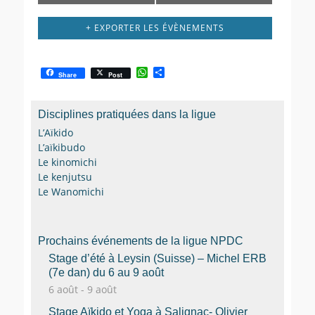
+ EXPORTER LES ÉVÈNEMENTS
W
P
Share
Post
h
a
a
r
t
t
Disciplines pratiquées dans la ligue
s
a
A
g
L’Aïkido
p
e
L’aïkibudo
p
r
Le kinomichi
Le kenjutsu
Le Wanomichi
Prochains événements de la ligue NPDC
Stage d’été à Leysin (Suisse) – Michel ERB
(7e dan) du 6 au 9 août
6 août
-
9 août
Stage Aïkido et Yoga à Salignac- Olivier