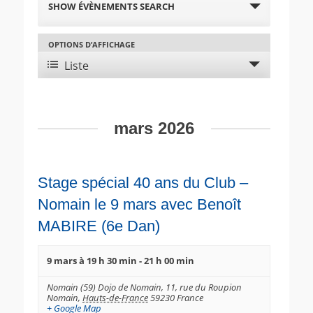
SHOW ÉVÈNEMENTS SEARCH
e
c
OPTIONS D’AFFICHAGE
N
h
a
Liste
e
v
r
i
c
g
h
mars 2026
a
e
t
e
i
t
o
Stage spécial 40 ans du Club –
n
n
Nomain le 9 mars avec Benoît
d
a
e
MABIRE (6e Dan)
v
v
i
u
9 mars à 19 h 30 min
-
21 h 00 min
g
e
a
Nomain (59) Dojo de Nomain,
11, rue du Roupion
s
Nomain
,
Hauts-de-France
59230
France
t
É
+ Google Map