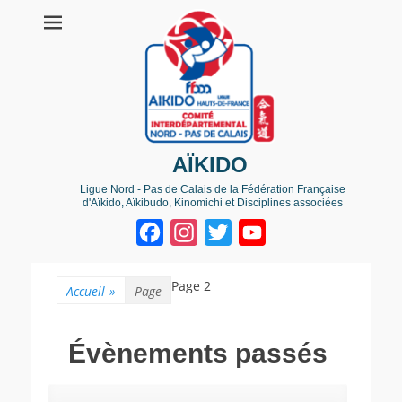
AÏKIDO
Ligue Nord - Pas de Calais de la Fédération Française
d'Aïkido, Aïkibudo, Kinomichi et Disciplines associées
Facebook
Instagram
Twitter
YouTube
Channel
Page 2
Accueil
»
Page
Évènements passés
R