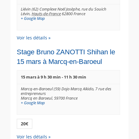
t
Liévin (62) Complexe Noël Josèphe,
rue du Souich
s
Lévin
,
Hauts-de-France
62800
France
+ Google Map
Voir les détails »
Stage Bruno ZANOTTI Shihan le
15 mars à Marcq-en-Baroeul
15 mars à 9 h 30 min
-
11 h 30 min
Marcq-en-Baroeul (59) Dojo Marcq Aïkido,
7 rue des
entrepreneurs
Marcq en Baroeul
,
59700
France
+ Google Map
20€
Voir les détails »