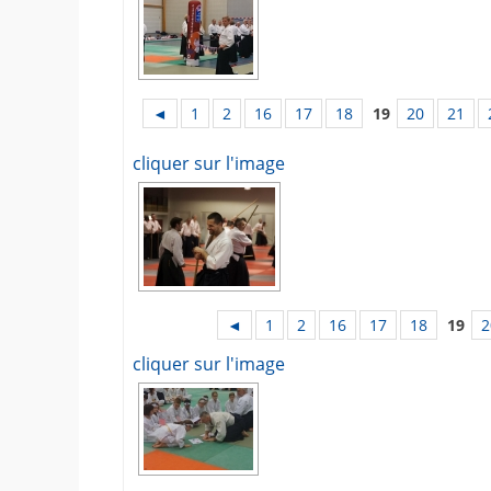
◄
1
2
16
17
18
19
20
21
cliquer sur l'image
◄
1
2
16
17
18
19
2
cliquer sur l'image