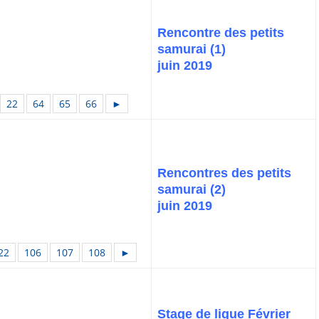
Rencontre des petits
samurai (1)
juin 2019
22
64
65
66
►
Rencontres des petits
samurai (2)
juin 2019
22
106
107
108
►
Stage de ligue Février