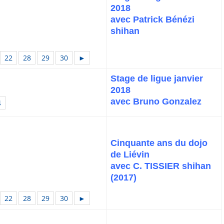
2018
avec Patrick Bénézi
shihan
22
28
29
30
►
Stage de ligue janvier
2018
avec Bruno Gonzalez
4
Cinquante ans du dojo
de Liévin
avec C. TISSIER shihan
(2017)
22
28
29
30
►