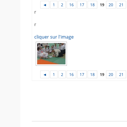
◄
1
2
16
17
18
19
20
21
r
r
cliquer sur l'image
◄
1
2
16
17
18
19
20
21