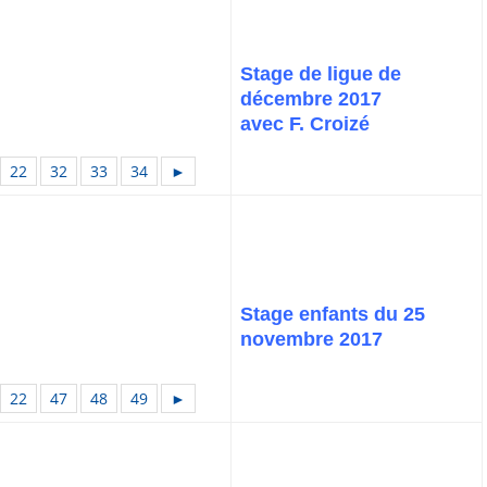
Stage de ligue de
décembre 2017
avec F. Croizé
22
32
33
34
►
Stage enfants du 25
novembre 2017
22
47
48
49
►