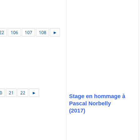
22
106
107
108
►
0
21
22
►
Stage en hommage à
Pascal Norbelly
(2017)