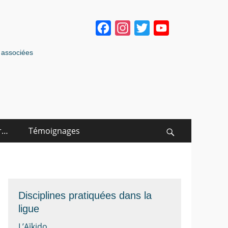
Facebook
Instagram
Twitter
YouTube
Channel
s associées
r…
Témoignages
Search
Disciplines pratiquées dans la
ligue
L’Aïkido