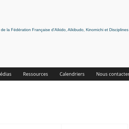
de la Fédération Française d'Aïkido, Aïkibudo, Kinomichi et Discipline
édias
Ressources
Calendriers
Nous contacte