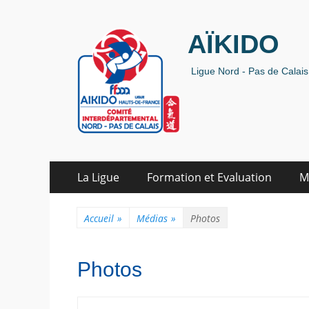
AÏKIDO
Ligue Nord - Pas de Calais 
Aller
Premier menu
La Ligue
Formation et Evaluation
M
au
contenu
Accueil
»
Médias
»
Photos
Photos