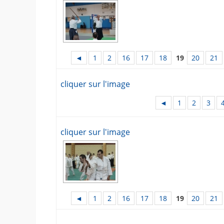
◄
1
2
16
17
18
19
20
21
cliquer sur l'image
◄
1
2
3
cliquer sur l'image
◄
1
2
16
17
18
19
20
21