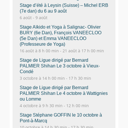
Stage d’été à Leysin (Suisse) – Michel ERB
(7e dan) du 6 au 9 août
6 août
-
9 août
Stage Aïkido et Yoga à Salignac- Olivier
BURY (6e Dan), François VANEECLOO
(5e Dan) et Emma VANEECLOO
(Professeure de Yoga)
16 août à 8 h 00 min
-
21 août à 17 h 00 min
Stage de Ligue dirigé par Bernard
PALMIER Shihan Le 3 octobre à Vieux-
Condé
3 octobre à 14 h 00 min
-
17 h 30 min
Stage de Ligue dirigé par Bernard
PALMIER Shihan Le 4 octobre à Wattignies
ou Lomme
4 octobre à 9 h 30 min
-
12 h 00 min
Stage Stéphane GOFFIN le 10 octobre à
Pont-à-Marcq
10 octobre à 14 h 30 min
-
17 h 30 min