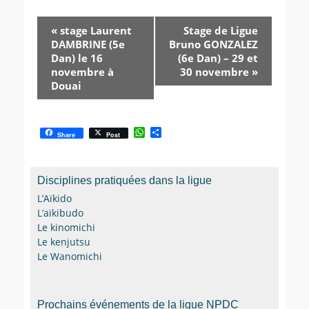
«
stage Laurent
Stage de Ligue
DAMBRINE (5e
Bruno GONZALEZ
Dan) le 16
(6e Dan) – 29 et
novembre à
30 novembre
»
Douai
W
P
Share
Post
h
a
a
r
t
t
s
a
Disciplines pratiquées dans la ligue
A
g
p
e
L’Aïkido
p
r
L’aïkibudo
Le kinomichi
Le kenjutsu
Le Wanomichi
Prochains événements de la ligue NPDC